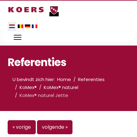
Selecteer de taal
Referenties
U bevindt zich hier:
Home
Referenties
KoMex®
KoMex® naturel
KoMex® naturel Jette
« vorige
volgende »