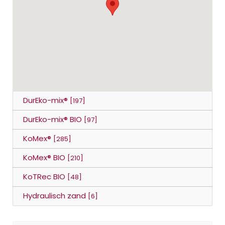
DurEko-mix®
[197]
DurEko-mix® BIO
[97]
KoMex®
[285]
KoMex® BIO
[210]
KoTRec BIO
[48]
Hydraulisch zand
[6]