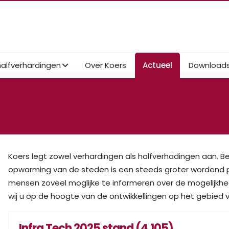
halfverhardingen
Over Koers
Actueel
Download
Koers legt zowel verhardingen als halfverhadingen aan. B
opwarming van de steden is een steeds groter wordend 
mensen zoveel moglijke te informeren over de mogelijkh
wij u op de hoogte van de ontwikkellingen op het gebied v
Infra Tech 2025 stand (4.105)