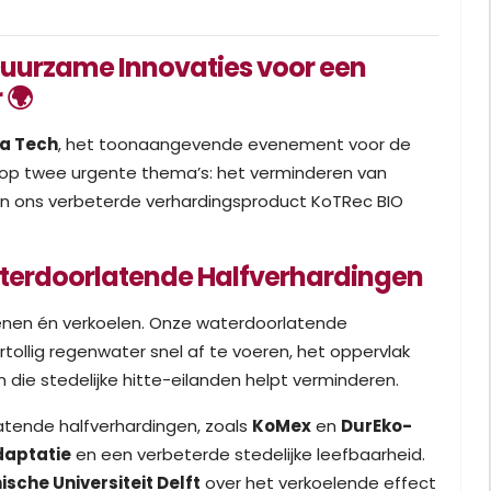
Duurzame Innovaties voor een
 🌍
ra Tech
, het toonaangevende evenement voor de
ons op twee urgente thema’s: het verminderen van
van ons verbeterde verhardingsproduct KoTRec BIO
aterdoorlatende Halfverhardingen
oenen én verkoelen. Onze waterdoorlatende
rtollig regenwater snel af te voeren, het oppervlak
n die stedelijke hitte-eilanden helpt verminderen.
atende halfverhardingen, zoals
KoMex
en
DurEko-
daptatie
en een verbeterde stedelijke leefbaarheid.
sche Universiteit Delft
over het verkoelende effect