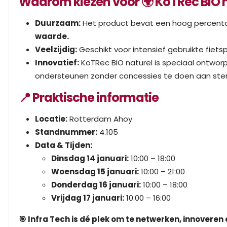
Waarom kiezen voor 🌍 KoTRec BIO 
Duurzaam:
Het product bevat een hoog percenta
waarde.
Veelzijdig:
Geschikt voor intensief gebruikte fie
Innovatief:
KoTRec BIO naturel is speciaal ontworp
ondersteunen zonder concessies te doen aan sterkt
📍 Praktische informatie
Locatie:
Rotterdam Ahoy
Standnummer:
4.105
Data & Tijden:
Dinsdag 14 januari:
10:00 – 18:00
Woensdag 15 januari:
10:00 – 21:00
Donderdag 16 januari:
10:00 – 18:00
Vrijdag 17 januari:
10:00 – 16:00
🎯 Infra Tech is dé plek om te netwerken, innovere