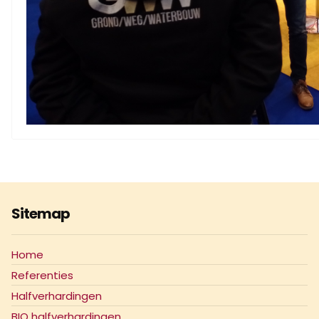
Sitemap
Home
Referenties
Halfverhardingen
BIO halfverhardingen