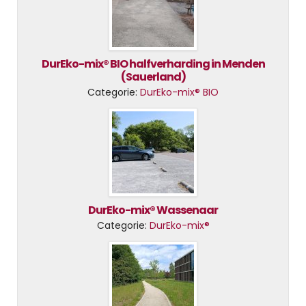
DurEko-mix® BIO halfverharding in Menden
(Sauerland)
Categorie:
DurEko-mix® BIO
DurEko-mix® Wassenaar
Categorie:
DurEko-mix®