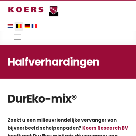
Selecteer uw taal
Halfverhardingen
DurEko-mix®
Zoekt u een milieuvriendelijke vervanger van
bijvoorbeeld schelpenpaden?
Koers Research BV
heeft met DurEko-mix® mix dé vervanger van